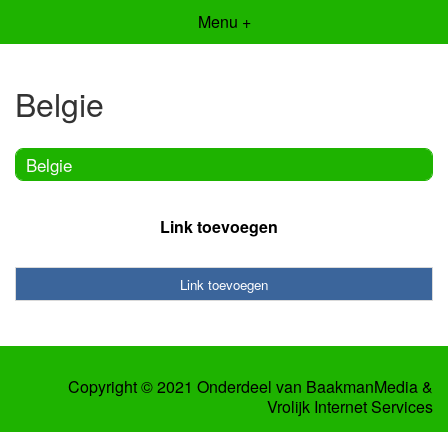
Menu +
Belgie
Belgie
Link toevoegen
Link toevoegen
Copyright © 2021 Onderdeel van
BaakmanMedia
&
Vrolijk Internet Services