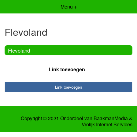
Menu +
Flevoland
Flevoland
Link toevoegen
Link toevoegen
Copyright © 2021 Onderdeel van
BaakmanMedia
&
Vrolijk Internet Services