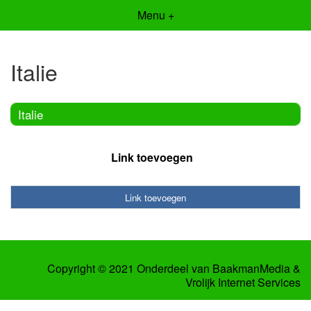
Menu +
Italie
Italie
Link toevoegen
Link toevoegen
Copyright © 2021 Onderdeel van
BaakmanMedia
&
Vrolijk Internet Services