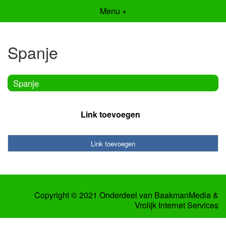
Menu +
Spanje
Spanje
Link toevoegen
Link toevoegen
Copyright © 2021 Onderdeel van
BaakmanMedia
&
Vrolijk Internet Services